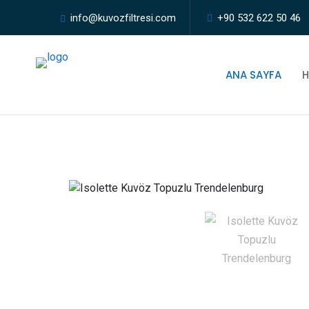
info@kuvozfiltresi.com
+90 532 622 50 46
ANA SAYFA
H